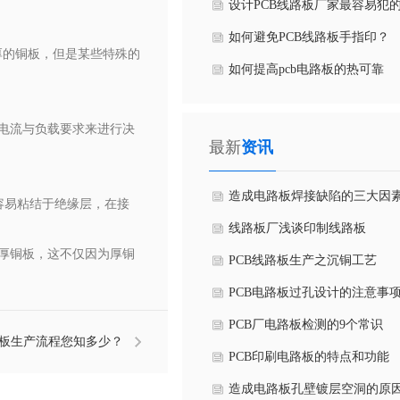
是什么
设计PCB线路板厂家最容易犯
六个常见问题
如何避免PCB线路板手指印？
厚的铜板，但是某些特殊的
如何提高pcb电路板的热可靠
性？
据电流与负载要求来进行决
最新
资讯
造成电路板焊接缺陷的三大因
容易粘结于绝缘层，在接
详解
线路板厂浅谈印制线路板
择厚铜板，这不仅因为厚铜
PCB线路板生产之沉铜工艺
。
PCB电路板过孔设计的注意事
PCB厂电路板检测的9个常识
路板生产流程您知多少？
PCB印刷电路板的特点和功能
造成电路板孔壁镀层空洞的原