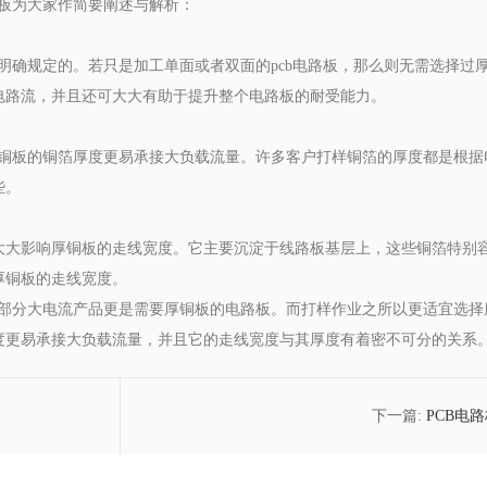
铜板为大家作简要阐述与解析：
有明确规定的。若只是加工单面或者双面的pcb电路板，那么则无需选择过
电路流，并且还可大大有助于提升整个电路板的耐受能力。
厚铜板的铜箔厚度更易承接大负载流量。许多客户打样铜箔的厚度都是根
些。
大大影响厚铜板的走线宽度。它主要沉淀于线路板基层上，这些铜箔特别
厚铜板的走线宽度。
，部分大电流产品更是需要厚铜板的电路板。而打样作业之所以更适宜选
度更易承接大负载流量，并且它的走线宽度与其厚度有着密不可分的关系
下一篇:
PCB电