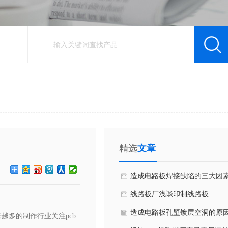
精选
文章
造成电路板焊接缺陷的三大因
详解
线路板厂浅谈印制线路板
造成电路板孔壁镀层空洞的原
越多的制作行业关注pcb