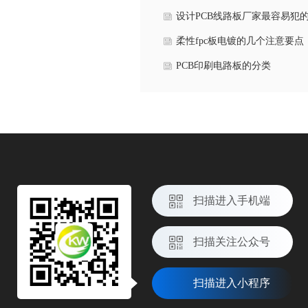
是什么
设计PCB线路板厂家最容易犯
六个常见问题
柔性fpc板电镀的几个注意要点
PCB印刷电路板的分类
扫描进入手机端
扫描关注公众号
扫描进入小程序