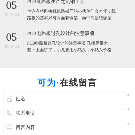
PCB线路板生产之沉铜工艺
05
烘干成坯料，然后覆上铜箔，经高温高压而制
也许有些刚接触线路板厂的小伙伴们会奇怪，线
成，这类基板称为覆铜箔层压板(CCL)，简称覆铜
2022-01
路板的基材只有两面有铜箔，而中间是绝缘层，
板，是制造PCB的主要材料
那么在线路板两面或多层线路之间它们就不用导
通了吗？两面的线路怎么可以连接在一起，使电
PCB电路板过孔设计的注意事项
05
流顺畅的经过呢？ 下面请看线路板厂家为您解析
PCB电路板过孔设计的注意事项 孔径尽量大一
这神奇的工艺—沉铜。 沉铜是化学镀铜的简称，
2022-01
些：上面讲了，小孔要用小钻头，小钻头价格
也叫做镀通孔，简写为PTH，是
高，对板厂要求也高。如果电路板面积较大，甚
至可以用0.5mm内径的机械孔。尽量不用激光
孔：即尽量不使用激光孔。带有一层激光孔的电
路板，比不带激光孔的贵30%(一阶板)。带有2层
在线留言
激光孔的，比1层激光孔的再贵3