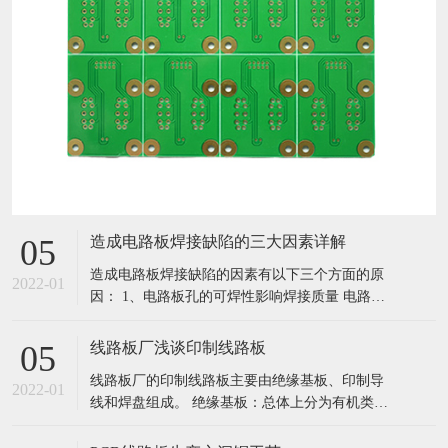
造成电路板焊接缺陷的三大因素详解
05
造成电路板焊接缺陷的因素有以下三个方面的原
2022-01
因： 1、电路板孔的可焊性影响焊接质量 电路板
孔可焊性不好，将会产生虚焊缺陷，影响电路中
元件的参数，导致多层板元器件和内层线导通不
线路板厂浅谈印制线路板
05
稳定，引起整个电路功能失效。所谓可焊性就是
线路板厂的印制线路板主要由绝缘基板、印制导
金属表面被 熔融焊料润湿的性质，即焊料所在金
2022-01
线和焊盘组成。 绝缘基板：总体上分为有机类基
属表面形成一层相对均匀的连续
板材料和无机类基板材料。 有机类基板材料，指
用增强材料如玻璃纤维，浸以树脂粘合剂，通过