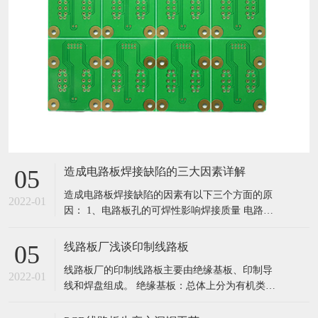
造成电路板焊接缺陷的三大因素详解
05
造成电路板焊接缺陷的因素有以下三个方面的原
2022-01
因： 1、电路板孔的可焊性影响焊接质量 电路板
孔可焊性不好，将会产生虚焊缺陷，影响电路中
元件的参数，导致多层板元器件和内层线导通不
线路板厂浅谈印制线路板
05
稳定，引起整个电路功能失效。所谓可焊性就是
线路板厂的印制线路板主要由绝缘基板、印制导
金属表面被 熔融焊料润湿的性质，即焊料所在金
2022-01
线和焊盘组成。 绝缘基板：总体上分为有机类基
属表面形成一层相对均匀的连续
板材料和无机类基板材料。 有机类基板材料，指
用增强材料如玻璃纤维，浸以树脂粘合剂，通过