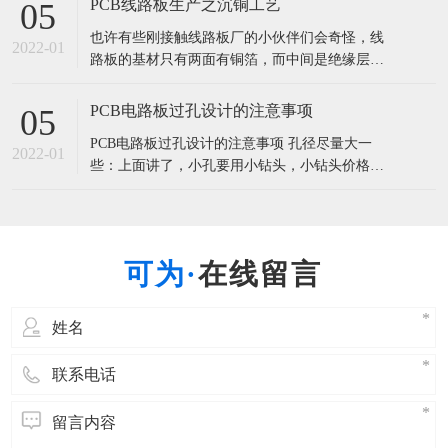
PCB线路板生产之沉铜工艺
05
烘干成坯料，然后覆上铜箔，经高温高压而制
也许有些刚接触线路板厂的小伙伴们会奇怪，线
成，这类基板称为覆铜箔层压板(CCL)，简称覆铜
2022-01
路板的基材只有两面有铜箔，而中间是绝缘层，
板，是制造PCB的主要材料
那么在线路板两面或多层线路之间它们就不用导
通了吗？两面的线路怎么可以连接在一起，使电
PCB电路板过孔设计的注意事项
05
流顺畅的经过呢？ 下面请看线路板厂家为您解析
PCB电路板过孔设计的注意事项 孔径尽量大一
这神奇的工艺—沉铜。 沉铜是化学镀铜的简称，
2022-01
些：上面讲了，小孔要用小钻头，小钻头价格
也叫做镀通孔，简写为PTH，是
高，对板厂要求也高。如果电路板面积较大，甚
至可以用0.5mm内径的机械孔。尽量不用激光
孔：即尽量不使用激光孔。带有一层激光孔的电
路板，比不带激光孔的贵30%(一阶板)。带有2层
在线留言
激光孔的，比1层激光孔的再贵3