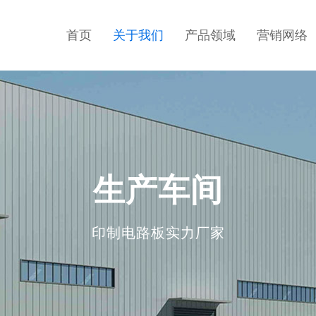
首页
关于我们
产品领域
营销网络
生产车间
印制电路板实力厂家