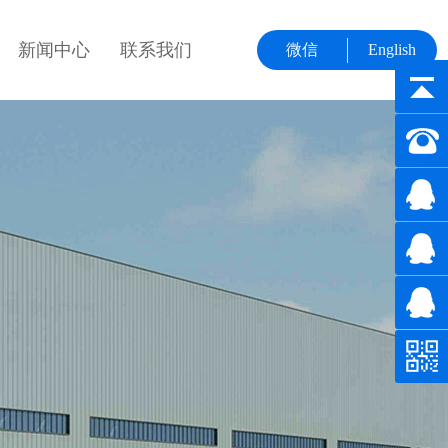
新闻中心
联系我们
微信
English