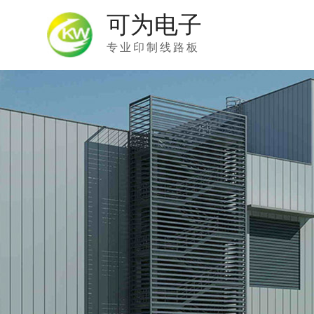
可为电子
专业印制线路板